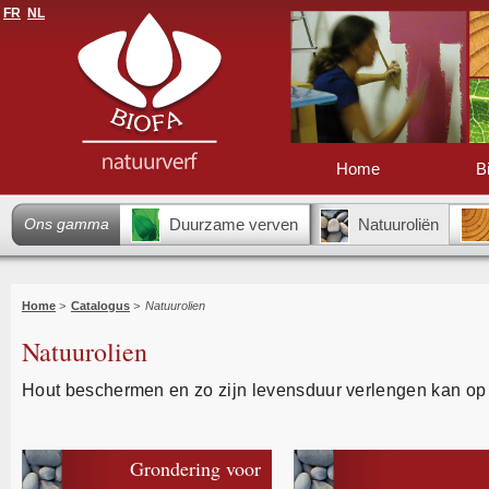
FR
NL
Home
B
Ons gamma
Duurzame verven
Natuuroliën
Home
>
Catalogus
>
Natuurolien
Natuurolien
Hout beschermen en zo zijn levensduur verlengen kan op 
Grondering voor