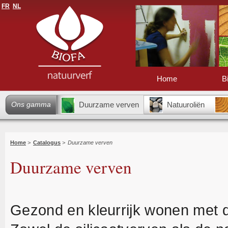
FR
NL
Home
B
Ons gamma
Duurzame verven
Natuuroliën
Home
>
Catalogus
>
Duurzame verven
Duurzame verven
Gezond en kleurrijk wonen met 