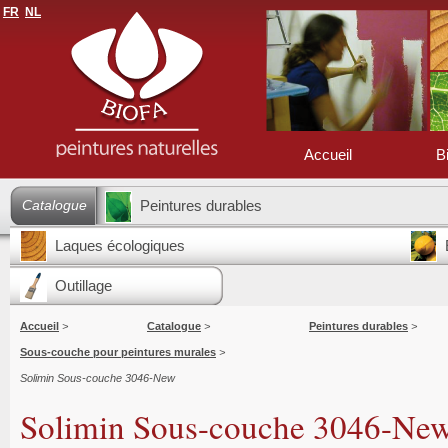
FR
NL
Accueil
B
Catalogue
Peintures durables
Laques écologiques
Outillage
Accueil
>
Catalogue
>
Peintures durables
>
Sous-couche pour peintures murales
>
Solimin Sous-couche 3046-New
Solimin Sous-couche 3046-Ne