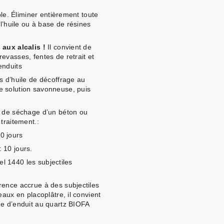
ble. Éliminer entièrement toute
 l’huile ou à base de résines
 aux alcalis !
Il convient de
evasses, fentes de retrait et
enduits
s d’huile de décoffrage au
e solution savonneuse, puis
e de séchage d’un béton ou
 son traitement.:
0 jours
 10 jours.
sel 1440 les subjectiles
rence accrue à des subjectiles
eaux en placoplâtre, il convient
he d’enduit au quartz BIOFA