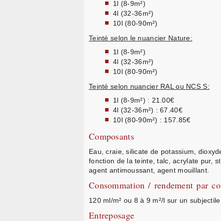
1l (8-9m²)
4l (32-36m²)
10l (80-90m²)
Teinté selon le nuancier Nature:
1l (8-9m²)
4l (32-36m²)
10l (80-90m²)
Teinté selon nuancier RAL ou NCS S:
1l (8-9m²) : 21.00€
4l (32-36m²) : 67.40€
10l (80-90m²) : 157.85€
Composants
Eau, craie, silicate de potassium, dioxyd
fonction de la teinte, talc, acrylate pur, 
agent antimoussant, agent mouillant.
Consommation / rendement par co
120 ml/m² ou 8 à 9 m²/l sur un subjecti
Entreposage