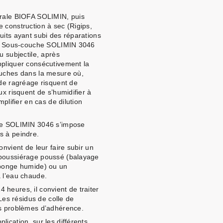
érale BIOFA SOLIMIN, puis
 construction à sec (Rigips,
uits ayant subi des réparations
 la Sous-couche SOLIMIN 3046
u subjectile, après
ppliquer consécutivement la
ouches dans la mesure où,
 de ragréage risquent de
ux risquent de s’humidifier à
mplifier en cas de dilution
che SOLIMIN 3046 s’impose
s à peindre.
onvient de leur faire subir un
époussiérage poussé (balayage
éponge humide) ou un
à l’eau chaude.
heures, il convient de traiter
 Les résidus de colle de
es problèmes d’adhérence.
plication, sur les différents