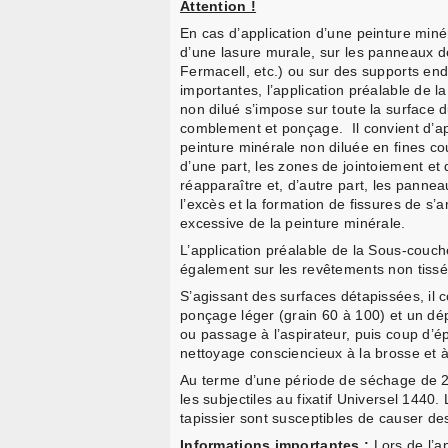
Attention !
En cas d’application d’une peinture min
d’une lasure murale, sur les panneaux de
Fermacell, etc.) ou sur des supports end
importantes, l’application préalable de
non dilué s’impose sur toute la surface d
comblement et ponçage. Il convient d’a
peinture minérale non diluée en fines c
d’une part, les zones de jointoiement et
réapparaître et, d’autre part, les pannea
l’excès et la formation de fissures de s’a
excessive de la peinture minérale.
L’application préalable de la Sous-cou
également sur les revêtements non tissé
S’agissant des surfaces détapissées, il c
ponçage léger (grain 60 à 100) et un d
ou passage à l’aspirateur, puis coup d’
nettoyage consciencieux à la brosse et 
Au terme d’une période de séchage de 24 
les subjectiles au fixatif Universel 1440.
tapissier sont susceptibles de causer d
Informations importantes :
Lors de l’ap