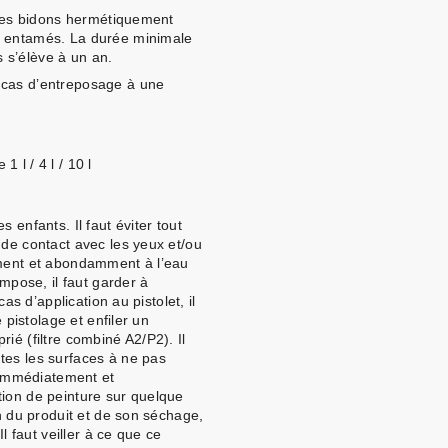
s des bidons hermétiquement
s entamés. La durée minimale
 s’élève à un an.
 cas d’entreposage à une
 l / 4 l / 10 l
 enfants. Il faut éviter tout
 de contact avec les yeux et/ou
ement et abondamment à l’eau
impose, il faut garder à
cas d’application au pistolet, il
e pistolage et enfiler un
ié (filtre combiné A2/P2). Il
tes les surfaces à ne pas
r immédiatement et
tion de peinture sur quelque
on du produit et de son séchage,
Il faut veiller à ce que ce