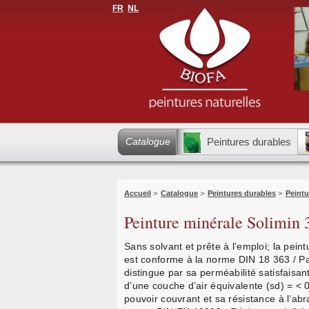
FR
NL
Catalogue
Peintures durables
Accueil
>
Catalogue
>
Peintures durables
>
Peintu
Peinture minérale Solimin 
Sans solvant et prête à l’emploi; la pe
est conforme à la norme DIN 18 363 / Par
distingue par sa perméabilité satisfaisan
d’une couche d’air équivalente (sd) = < 
pouvoir couvrant et sa résistance à l’abr