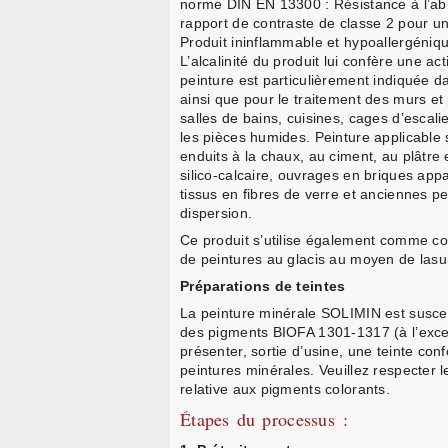
norme DIN EN 13300 : Résistance à l’ab
rapport de contraste de classe 2 pour u
Produit ininflammable et hypoallergéniq
L’alcalinité du produit lui confère une ac
peinture est particulièrement indiquée d
ainsi que pour le traitement des murs et 
salles de bains, cuisines, cages d’escali
les pièces humides. Peinture applicable s
enduits à la chaux, au ciment, au plâtre e
silico-calcaire, ouvrages en briques appa
tissus en fibres de verre et anciennes p
dispersion.
Ce produit s’utilise également comme co
de peintures au glacis au moyen de las
Préparations de teintes
La peinture minérale SOLIMIN est suscep
des pigments BIOFA 1301-1317 (à l’excep
présenter, sortie d’usine, une teinte c
peintures minérales. Veuillez respecter l
relative aux pigments colorants.
Étapes du processus :