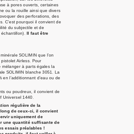
use à pores ouverts, certaines
ne ou la rouille ainsi que divers
provoquer des perforations, des
. C’est pourquoi il convient de
ité du subjectile et de
 échantillon).
Il faut être
 minérale SOLIMIN que l’on
pistolet Airless. Pour
de mélanger à parts égales la
rale SOLIMIN blanche 3051. La
% en l’additionnant d’eau ou de
ts ou poudreux, il convient de
if Universel 1440.
ation régulière de la
 long de ceux-ci, il convient
servir uniquement de
r une quantité suffisante de
es essais préalables !
 produits, il faut veiller à