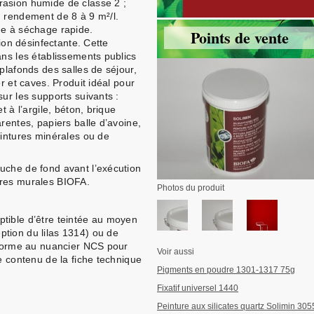
rasion humide de classe 2 ;
n rendement de 8 à 9 m²/l.
ue à séchage rapide.
Points de vente
tion désinfectante. Cette
ans les établissements publics
plafonds des salles de séjour,
er et caves. Produit idéal pour
ur les supports suivants :
t à l’argile, béton, brique
rentes, papiers balle d’avoine,
eintures minérales ou de
uche de fond avant l’exécution
ures murales BIOFA.
Photos du produit
tible d’être teintée au moyen
tion du lilas 1314) ou de
onforme au nuancier NCS pour
Voir aussi
e contenu de la fiche technique
Pigments en poudre 1301-1317 75g
Fixatif universel 1440
Peinture aux silicates quartz Solimin 305