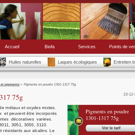
Accueil
Biofa
Services
Points de ve
Huiles naturelles
Laques écologiques
Entretien 
 et pigments
>
Pigments en poudre 1301-1317 75g
1317 75g
23-12-
e métaux et oxydes mixtes.
Pigments en poudre
 et peuvent être incorporés
1301-1317 75g
intes décoratives variées.
011, 3051, 3055, 3110.
Voir le tarif
 résistants aux alcalins. Le