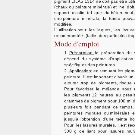
pigment LILAS 1314 ne doit pas être util
(chaux ou peinture minérale) et ne doi
support alcalin tel que du béton neu
une peinture minérale, la teinte pouva
modifiée.
L’utilisation pour les laques, les lasur
recommandée (taille des particules tro
Mode d'emploi
Préparation:
la préparation du 
dépend du système d’application. 
spécifiques des peintures.
Application:
en remuant les pigme
peinture. Il est important d’avoi
ajouter trop de pigments, risque d
Pour favoriser le mélange, nou
les pigments 12 heures au préal
grammes de pigment pour 100 ml d
plusieurs fois pendant ce temps.
peintures murales ou minérales
jusqu’à l’obtention d’une teinte 
Pour les lasures murales, il est 
300 g de liant pour lasures mur