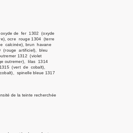
ge oxyde de fer 1302 (oxyde
re), ocre rouge 1304 (terre
re calcinée), brun havane
(rouge artificiel), bleu
outremer 1312 (violet
e outremer), lilas 1314
 1315 (vert de cobalt),
cobalt), spinelle bleue 1317
nsité de la teinte recherchée