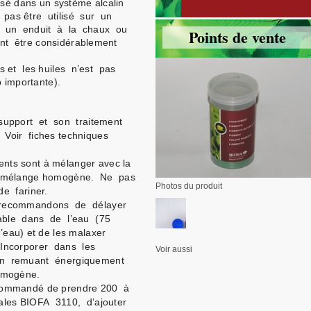
isé dans un système alcalin
t pas être utilisé sur un
f, un enduit à la chaux ou
Points de vente
nt être considérablement
es et les huiles n’est pas
p importante).
support et son traitement
Voir fiches techniques
nts sont à mélanger avec la
r un mélange homogène. Ne pas
Photos du produit
e fariner.
s recommandons de délayer
able dans de l’eau (75
’eau) et de les malaxer
 Incorporer dans les
Voir aussi
 en remuant énergiquement
homogène.
recommandé de prendre 200 à
ales BIOFA 3110, d’ajouter