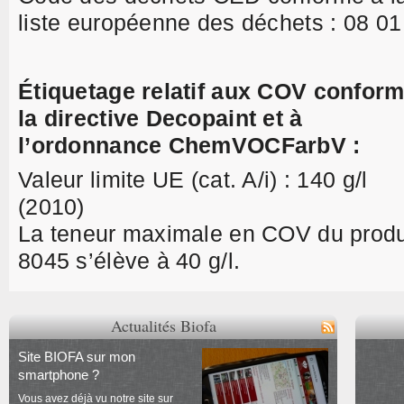
liste européenne des déchets : 08 01
Étiquetage relatif aux COV conform
la directive Decopaint et à
l’ordonnance ChemVOCFarbV :
Valeur limite UE (cat. A/i) : 140 g/l
(2010)
La teneur maximale en COV du produ
8045 s’élève à 40 g/l.
Actualités Biofa
Site BIOFA sur mon
smartphone ?
Vous avez déjà vu notre site sur