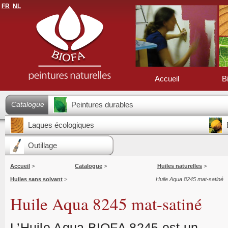
FR
NL
Accueil
B
Catalogue
Peintures durables
Laques écologiques
Outillage
Accueil
>
Catalogue
>
Huiles naturelles
>
Huiles sans solvant
>
Huile Aqua 8245 mat-satiné
Huile Aqua 8245 mat-satiné
L’Huile Aqua BIOFA 8245 est un