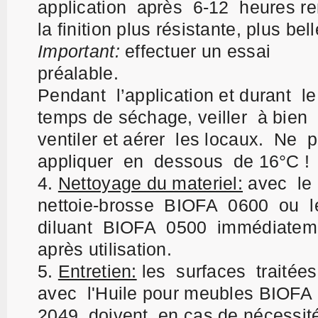
application après 6-12 heures r
la finition plus résistante, plus bell
Important:
effectuer un essai
préalable.
Pendant l’application et durant l
temps de séchage, veiller à bien
ventiler et aérer les locaux. Ne 
appliquer en dessous de 16°C !
Nettoyage du materiel:
a
vec le
nettoie-brosse BIOFA 0600 ou l
diluant BIOFA 0500 immédiate
après utilisation.
Entretien:
l
es surfaces traitée
avec l'Huile pour meubles BIOFA
2049 doivent, en cas de nécessit