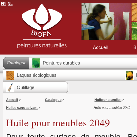
FR
NL
Accueil
B
Catalogue
Peintures durables
Laques écologiques
Outillage
Accueil
>
Catalogue
>
Huiles naturelles
>
Huiles sans solvant
>
Huile pour meubles 2049
Huile pour meubles 2049
Pour toute surface de meuble. B