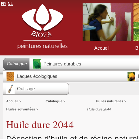
FR
NL
Accueil
B
Catalogue
Peintures durables
Laques écologiques
Outillage
Accueil
>
Catalogue
>
Huiles naturelles
>
Huiles solvantées
>
Huile dure 2044
Huile dure 2044
Décoction d’huile et de résine naturel