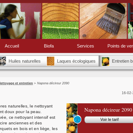
Accueil
Biofa
Services
Points de ve
Huiles naturelles
Laques écologiques
Entretien 
ettoyage et entretien
>
Napona décireur 2090
16-02-
es naturelles, le nettoyant
Napona décireur 2090
nt doux pour la peau.
ée, ce nettoyant intensif est
Voir le tarif
 cire anciennes et des
quets en bois et en liège, les