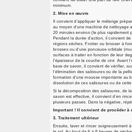
minimum.
2. Mise en œuvre
Il convient d’appliquer le mélange prépar
au moyen d’une machine de nettoyage ad
20 minutes environ (le plus rapidement p
Pendant la durée d’action, il convient d
régions sèches. Frotter ou brosser à fo
brosses ou d’une ponceuse orbitale (muni
surfaces à traiter en fonction de leur d
l’épaisseur de la couche de cire Avant l’
base de savon, il convient de vérifier, sur
l’élimination des salissures ou de la pelli
formation d’une mousse importante au b
dissolution de ces salissures ou de cette 
Si la décomposition des salissures, de la 
savon est effective, il convient d’en rince
plusieurs passes. Dans la négative, répé
Important ! Il convient de procéder à 
3. Traitement ultérieur
Ensuite, laver et rincer soigneusement à
le sol. Au bout de 6 à 8 heures de séch