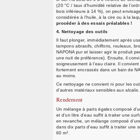
(20 °C / taux d’humidité relative de l’or
bois inférieure à 14 %), on peut envisage
considérée à l’huile, à la cire ou à la la
procéder à des essais préalables !
4. Nettoyage des outils
Il faut plonger, immédiatement après usag
tampons abrasifs, chiffons, rouleaux, br
NAPONA pur et laisser agir le produit p
une nuit de préférence). Ensuite, il convi
soigneusement à l’eau claire. Il convient 
fortement encrassés dans un bain de 
au moins.
Ce nettoyage ne convient ni pour les out
d’autres matériaux sensibles aux alcalis
Rendement
Un mélange à parts égales composé d’un 
et d’un litre d’eau suffit à traiter une su
en revanche, un mélange composé d’une
dans dix parts d’eau suffit à traiter une 
60 m².