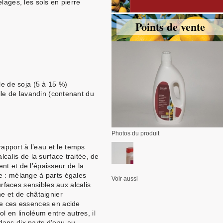
lages, les sols en pierre
Points de vente
le de soja (5 à 15 %)
elle de lavandin (contenant du
Photos du produit
pport à l’eau et le temps
lcalis de la surface traitée, de
nt et de l’épaisseur de la
e : mélange à parts égales
Voir aussi
faces sensibles aux alcalis
ne et de châtaignier
de ces essences en acide
l en linoléum entre autres, il
ans dix parts d’eau au