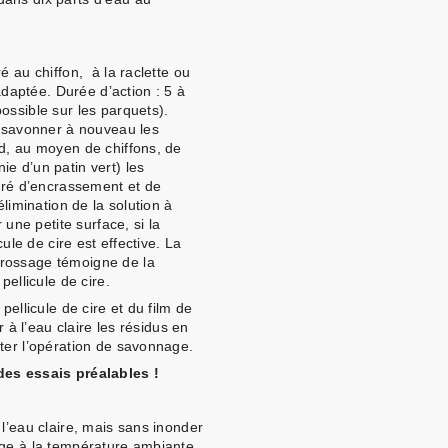
é au chiffon, à la raclette ou
aptée. Durée d’action : 5 à
ossible sur les parquets).
e savonner à nouveau les
nd, au moyen de chiffons, de
e d’un patin vert) les
egré d’encrassement et de
élimination de la solution à
 une petite surface, si la
cule de cire est effective. La
rossage témoigne de la
pellicule de cire.
pellicule de cire et du film de
r à l’eau claire les résidus en
ter l’opération de savonnage.
des essais préalables !
 l’eau claire, mais sans inonder
age à la température ambiante