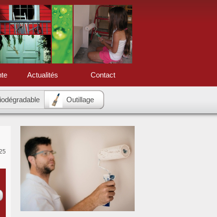
nte
Actualités
Contact
biodégradable
Outillage
25