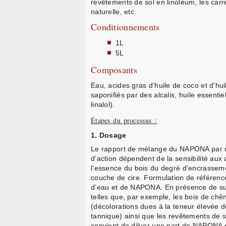
revêtements de sol en linoléum, les carre
naturelle, etc.
Conditionnements
1L
5L
Composants
Eau, acides gras d’huile de coco et d’hui
saponifiés par des alcalis, huile essenti
linalol).
Étapes du processus :
1. Dosage
Le rapport de mélange du NAPONA par ra
d’action dépendent de la sensibilité aux a
l’essence du bois du degré d’encrasseme
couche de cire. Formulation de référenc
d’eau et de NAPONA. En présence de sur
telles que, par exemple, les bois de chê
(décolorations dues à la teneur élevée 
tannique) ainsi que les revêtements de so
convient de diluer une part de NAPONA d