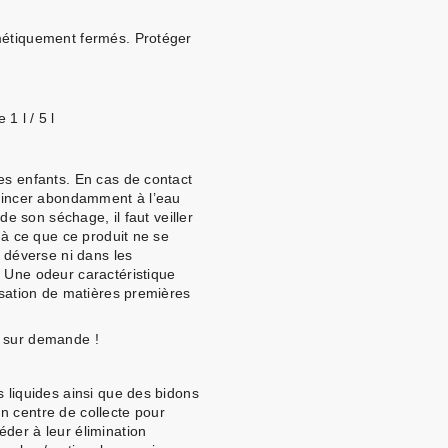
métiquement fermés. Protéger
1 l / 5 l
es enfants. En cas de contact
 rincer abondamment à l’eau
 de son séchage, il faut veiller
r à ce que ce produit ne se
e déverse ni dans les
. Une odeur caractéristique
lisation de matières premières
e sur demande !
s liquides ainsi que des bidons
n centre de collecte pour
der à leur élimination