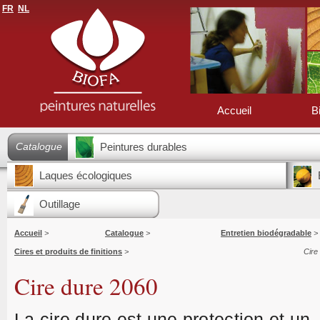
FR
NL
Accueil
B
Catalogue
Peintures durables
Laques écologiques
Outillage
Accueil
>
Catalogue
>
Entretien biodégradable
>
Cires et produits de finitions
>
Cire
Cire dure 2060
La cire dure est une protection et un