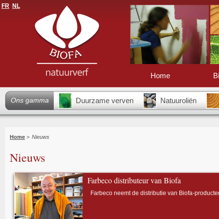
FR
NL
Home
B
Ons gamma
Duurzame verven
Natuuroliën
Home
>
Nieuws
Nieuws
Farbeco distributeur van Biofa
Farbeco neemt de distributie van Biofa-producten