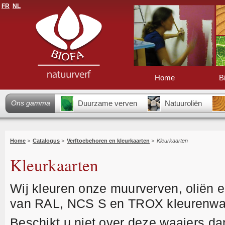
FR
NL
Home
B
Ons gamma
Duurzame verven
Natuuroliën
Home
>
Catalogus
>
Verftoebehoren en kleurkaarten
>
Kleurkaarten
Kleurkaarten
Wij kleuren onze muurverven, oliën e
van RAL, NCS S en TROX kleurenwa
Beschikt u niet over deze waaiers da