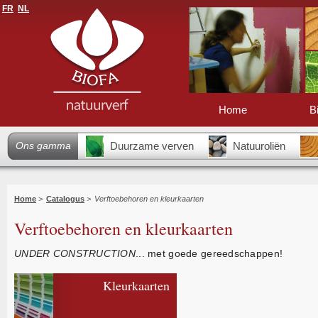
FR
NL
Home
B
Ons gamma
Duurzame verven
Natuuroliën
Home
>
Catalogus
>
Verftoebehoren en kleurkaarten
Verftoebehoren en kleurkaarten
UNDER CONSTRUCTION
... met goede gereedschappen!
Kleurkaarten