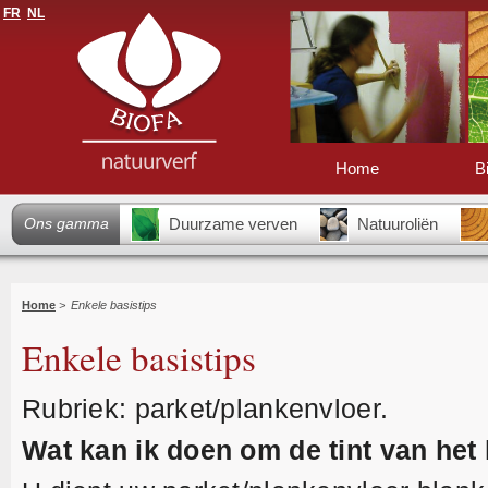
FR
NL
Home
B
Ons gamma
Duurzame verven
Natuuroliën
Home
>
Enkele basistips
Enkele basistips
Rubriek: parket/plankenvloer.
Wat kan ik doen om de tint van het